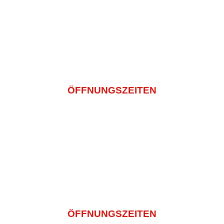
Bildnachweis
info@sashi-mi.de
+49 (0) 2271 5029936
ÖFFNUNGSZEITEN
Montagtag – Freitag
11:00 -14:30 Und 16:00 – 22:00
Samstag
14:00 – 22:00
Sonntag und Feiertags
12:00 – 22:00
ÖFFNUNGSZEITEN