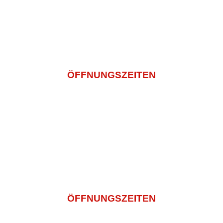
info@sashi-mi.de
+49 (0) 2271 5029936
ÖFFNUNGSZEITEN
Montagtag – Freitag
11:00 -14:30 Und 16:00 – 22:00
Samstag
14:00 – 22:00
Sonntag und Feiertags
12:00 – 22:00
ÖFFNUNGSZEITEN
Montagtag – Freitag