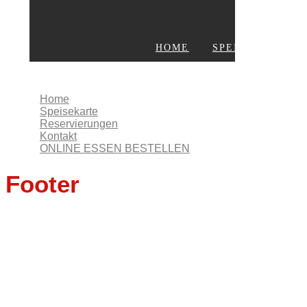
HOME
SPEISEKARTE
KONTAKT
ONLINE ESSEN BESTELLEN
Home
Speisekarte
Reservierungen
Kontakt
ONLINE ESSEN BESTELLEN
Footer
Impressum
Datenschutz
AGB