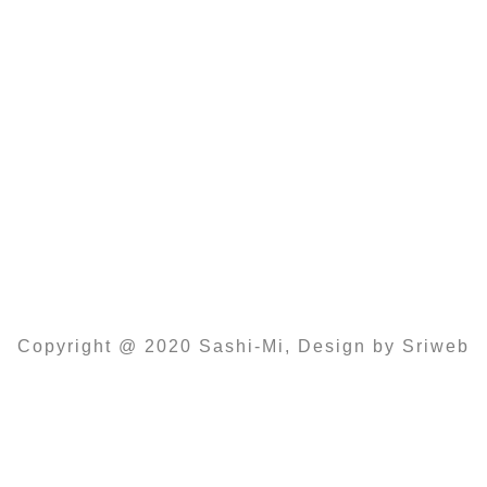
Montagtag – Freitag
11:00 -14:30 Und 16:00 – 22:00
Samstag
14:00 – 22:00
Sonntag und Feiertags
12:00 – 22:00
Copyright @ 2020 Sashi-Mi, Design by Sriweb
Impressum
Datenschutz
AGB
Bildnachweis