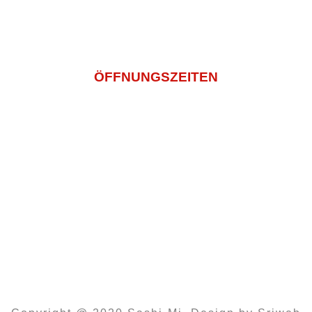
14:00 – 22:00
Sonntag und Feiertags
12:00 – 22:00
ÖFFNUNGSZEITEN
Montagtag – Freitag
11:00 -14:30 Und 16:00 – 22:00
Samstag
14:00 – 22:00
Sonntag und Feiertags
12:00 – 22:00