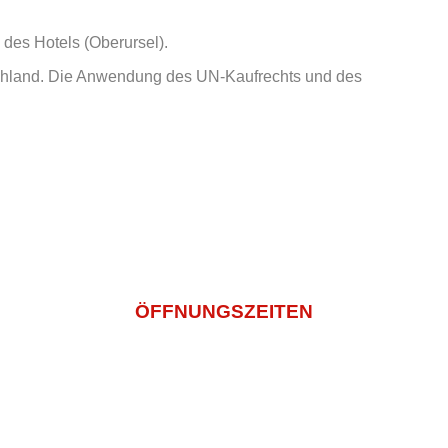
z des Hotels (Oberursel).
tschland. Die Anwendung des UN-Kaufrechts und des
weis
info@sashi-mi.de
+49 (0) 2271 5029936
ÖFFNUNGSZEITEN
Montagtag – Freitag
11:00 -14:30 Und 16:00 – 22:00
Samstag