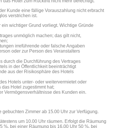
ch das Hotel zum Rücktritt nicht mehr berechtigt.
er Kunde eine fällige Vorauszahlung nicht erbracht
os verstrichen ist.
ür ein wichtiger Grund vorliegt. Wichtige Gründe
rtrages unmöglich machen; das gilt nicht,
men;
tungen irreführende oder falsche Angaben
rson oder zur Person des Veranstalters
ass durch die Durchführung des Vertrages
ls in der Öffentlichkeit beeinträchtigt
ände aus der Risikosphäre des Hotels
s Hotels unter- oder weitervermietet oder
 das Hotel zugestimmt hat;
 der Vermögensverhältnisse des Kunden ein.
ie gebuchten Zimmer ab 15.00 Uhr zur Verfügung.
pätestens um 10.00 Uhr räumen. Erfolgt die Räumung
25 %, bei einer Räumung bis 16.00 Uhr 50 %, bei