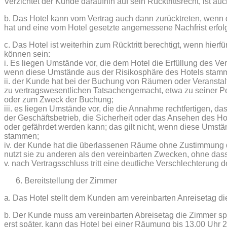
Verzichtet der Kunde daraufhin auf sein Rücktrittsrecht, ist au
b. Das Hotel kann vom Vertrag auch dann zurücktreten, wenn d
hat und eine vom Hotel gesetzte angemessene Nachfrist erfolgl
c. Das Hotel ist weiterhin zum Rücktritt berechtigt, wenn hierf
können sein:
i. Es liegen Umstände vor, die dem Hotel die Erfüllung des Ve
wenn diese Umstände aus der Risikosphäre des Hotels stam
ii. der Kunde hat bei der Buchung von Räumen oder Veranstal
zu vertragswesentlichen Tatsachengemacht, etwa zu seiner Pe
oder zum Zweck der Buchung;
iii. es liegen Umstände vor, die die Annahme rechtfertigen, d
der Geschäftsbetrieb, die Sicherheit oder das Ansehen des Hote
oder gefährdet werden kann; das gilt nicht, wenn diese Umst
stammen;
iv. der Kunde hat die überlassenen Räume ohne Zustimmung de
nutzt sie zu anderen als den vereinbarten Zwecken, ohne dass
v. nach Vertragsschluss tritt eine deutliche Verschlechterung
Bereitstellung der Zimmer
a. Das Hotel stellt dem Kunden am vereinbarten Anreisetag d
b. Der Kunde muss am vereinbarten Abreisetag die Zimmer s
erst später, kann das Hotel bei einer Räumung bis 13.00 Uhr 