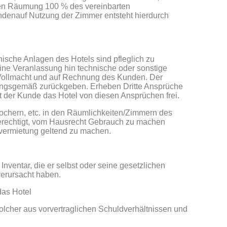
ren Räumung 100 % des vereinbarten
ndenauf Nutzung der Zimmer entsteht hierdurch
ische Anlagen des Hotels sind pfleglich zu
ine Veranlassung hin technische oder sonstige
n Vollmacht und auf Rechnung des Kunden. Der
ungsgemäß zurückgeben. Erheben Dritte Ansprüche
lt der Kunde das Hotel von diesen Ansprüchen frei.
chern, etc. in den Räumlichkeiten/Zimmern des
l berechtigt, vom Hausrecht Gebrauch zu machen
rvermietung geltend zu machen.
nventar, die er selbst oder seine gesetzlichen
 verursacht haben.
das Hotel
lcher aus vorvertraglichen Schuldverhältnissen und