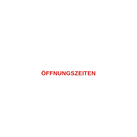
Impressum
Datenschutz
AGB
Bildnachweis
info@sashi-mi.de
+49 (0) 2271 5029936
ÖFFNUNGSZEITEN
Montagtag – Freitag
11:00 -14:30 Und 16:00 – 22:00
Samstag
14:00 – 22:00
Sonntag und Feiertags