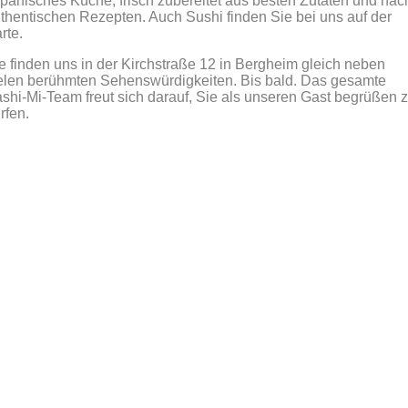
panisches Küche, frisch zubereitet aus besten Zutaten und nac
thentischen Rezepten. Auch Sushi finden Sie bei uns auf der
rte.
e finden uns in der Kirchstraße 12 in Bergheim gleich neben
elen berühmten Sehenswürdigkeiten. Bis bald. Das gesamte
shi-Mi-Team freut sich darauf, Sie als unseren Gast begrüßen 
rfen.
Entdecken Menü