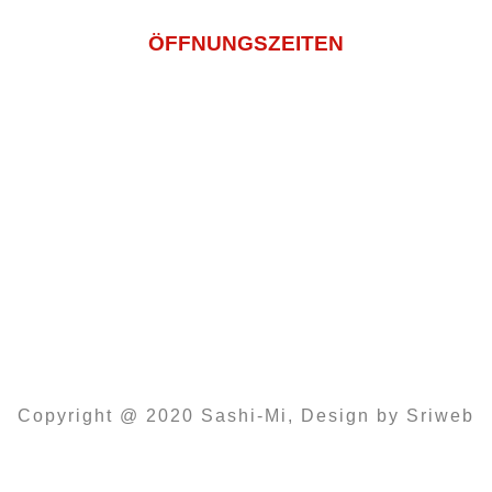
12:00 – 22:00
ÖFFNUNGSZEITEN
Montagtag – Freitag
11:00 -14:30 Und 16:00 – 22:00
Samstag
14:00 – 22:00
Sonntag und Feiertags
12:00 – 22:00
Copyright @ 2020 Sashi-Mi, Design by Sriweb