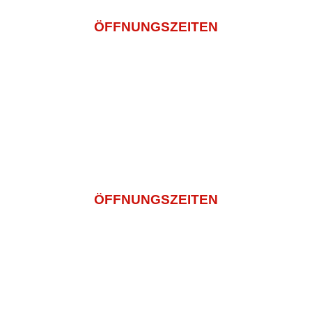
ÖFFNUNGSZEITEN
Montagtag – Freitag
11:00 -14:30 Und 16:00 – 22:00
Samstag
14:00 – 22:00
Sonntag und Feiertags
12:00 – 22:00
ÖFFNUNGSZEITEN
Montagtag – Freitag
11:00 -14:30 Und 16:00 – 22:00
Samstag
14:00 – 22:00