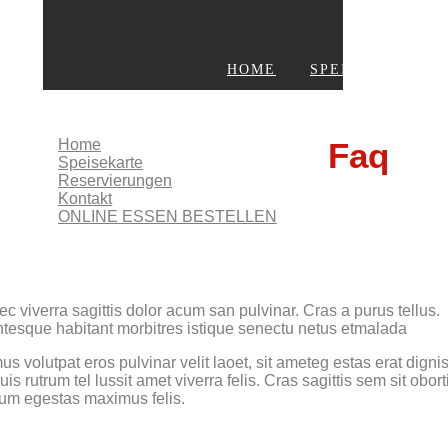
HOME
SPEISEKARTE
KONTAKT
ONLINE ESSEN BESTELLEN
Home
Faq
Speisekarte
Reservierungen
Kontakt
ONLINE ESSEN BESTELLEN
c viverra sagittis dolor acum san pulvinar. Cras a purus tellus.
ntesque habitant morbitres istique senectu netus etmalada
s volutpat eros pulvinar velit laoet, sit ameteg estas erat digni
is rutrum tel lussit amet viverra felis. Cras sagittis sem sit obort
dum egestas maximus felis.