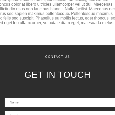
oncus dolor at libero ultricies ullamcorper vel ut dui. Maecenas
llicitudin risus non faucibus blandit. Nulla facilisi. Maecenas ne
rus sed sapien maximus pellentesque. Pellentesque maximus
c felis sed suscipit. Phasellus eu mollis lectus, eget rhoncus leo
d eget leo ullamcorper, vulputate diam eget, malesuada metus.
CONTACT US
GET IN TOUCH