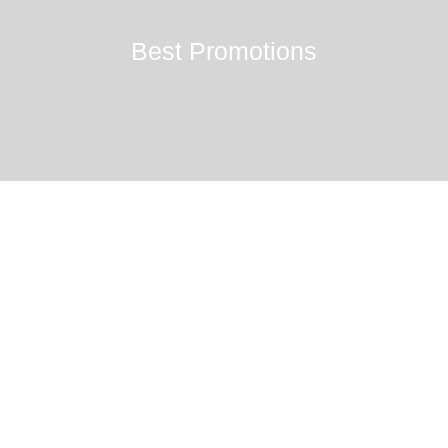
Best Promotions
Impressum
Datenschutz
AGB
Bildnachweis
info@sashi-mi.de
+49 (0) 2271 5029936