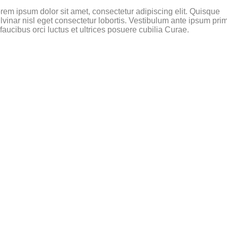
rem ipsum dolor sit amet, consectetur adipiscing elit. Quisque
lvinar nisl eget consectetur lobortis. Vestibulum ante ipsum pri
 faucibus orci luctus et ultrices posuere cubilia Curae.
GET IN TOUCH
Feel free to contact us for an
questions and doubts