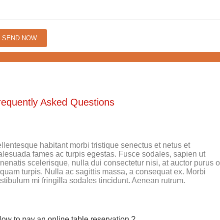
requently Asked Questions
llentesque habitant morbi tristique senectus et netus et
lesuada fames ac turpis egestas. Fusce sodales, sapien ut
nenatis scelerisque, nulla dui consectetur nisi, at auctor purus o
iquam turpis. Nulla ac sagittis massa, a consequat ex. Morbi
stibulum mi fringilla sodales tincidunt. Aenean rutrum.
ow to pay an online table reservation ?