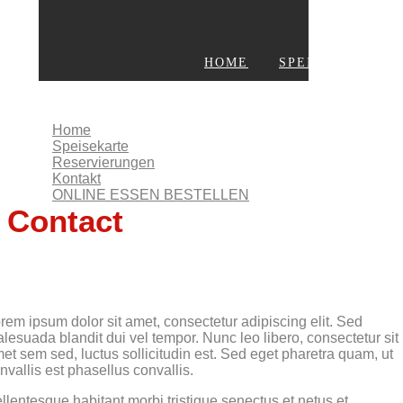
HOME
SPEISEKARTE
KONTAKT
ONLINE ESSEN BESTELLEN
Home
Speisekarte
Reservierungen
Kontakt
ONLINE ESSEN BESTELLEN
Contact
rem ipsum dolor sit amet, consectetur adipiscing elit. Sed
lesuada blandit dui vel tempor. Nunc leo libero, consectetur sit
et sem sed, luctus sollicitudin est. Sed eget pharetra quam, ut
nvallis est phasellus convallis.
llentesque habitant morbi tristique senectus et netus et