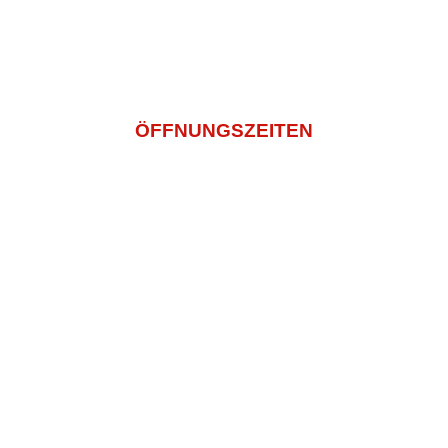
14:00 – 22:00
Sonntag und Feiertags
12:00 – 22:00
ÖFFNUNGSZEITEN
Montagtag – Freitag
11:00 -14:30 Und 16:00 – 22:00
Samstag
14:00 – 22:00
Sonntag und Feiertags
12:00 – 22:00