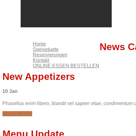
KONTAKT
ONLINE ESSEN BESTELLEN
Home
News
C
Speisekarte
Reservierungen
Kontakt
ONLINE ESSEN BESTELLEN
New Appetizers
10 Jan
Phasellus enim libero, blandit vel sapien vitae, condimentum ul
READ MORE
Menu Update