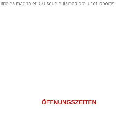
tricies magna et. Quisque euismod orci ut et lobortis.
weis
info@sashi-mi.de
+49 (0) 2271 5029936
ÖFFNUNGSZEITEN
Montagtag – Freitag
11:00 -14:30 Und 16:00 – 22:00
Samstag