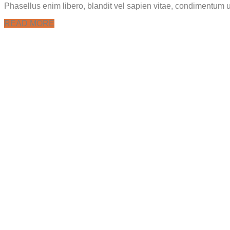
Phasellus enim libero, blandit vel sapien vitae, condimentum ul
READ MORE
Impressum
Datenschutz
AGB
Bildnach